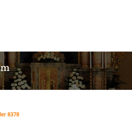
im
der 8378