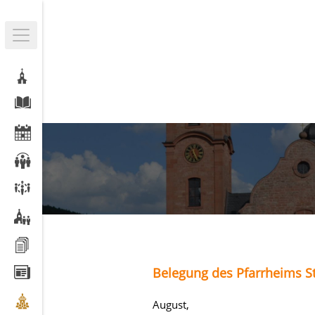
Belegung des Pfarrheims St
August,