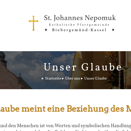
Unser Glaube
Startseite
Über uns
Unser Glaube
laube meint eine Beziehung des
und den Menschen ist von Worten und symbolischen Handlunge