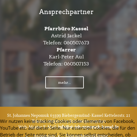
Ansprechpartner
Pfarrbüro Kassel
Astrid Jackel
Telefon:
060507673
Pfarrer
Karl-Peter Aul
Telefon:
060507153
mehr...
St. Johannes Nepomuk 63599 Biebergemünd-Kassel Kettelerstr. 21
Wir nutzen keine tracking Cookies oder Elemente von Facebook,
Telefon: 06050 7673 Fax: 06050 9797850
Web-Master E-Mail:
info@st-joh-nepomuk-kassel.de
YouTube etc. auf dieser Seite. Nur essenziell Cookies, die für den
Betrieb der Seite nötig sind. Sie können selbst entscheiden, ob
Impressum
Datenschutzerklärung