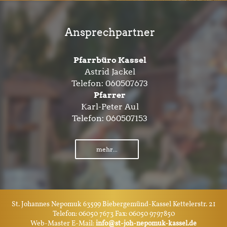
Ansprechpartner
Pfarrbüro Kassel
Astrid Jackel
Telefon:
060507673
Pfarrer
Karl-Peter Aul
Telefon:
060507153
mehr...
St. Johannes Nepomuk 63599 Biebergemünd-Kassel Kettelerstr. 21
Telefon: 06050 7673 Fax: 06050 9797850
Web-Master E-Mail:
info@st-joh-nepomuk-kassel.de