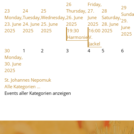
26
Friday,
29
23
24
25
Thursday,
27.
28
Sunda
Monday,
Tuesday,
Wednesday,
26. June
June
Saturday,
29.
23. June
24. June
25. June
2025
2025
28. June
June
2025
2025
2025
19:30
16:00
2025
2025
Harmonie
V.
Jackel
30
1
2
3
4
5
6
Monday,
30. June
2025
St. Johannes Nepomuk
Alle Kategorien ...
Events aller Kategorien anzeigen