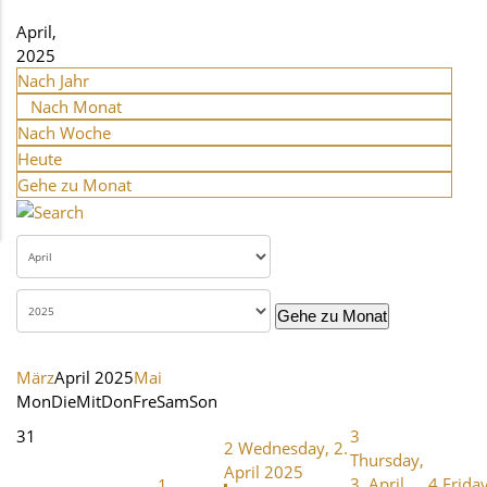
April,
2025
Nach Jahr
Nach Monat
Nach Woche
Heute
Gehe zu Monat
Gehe zu Monat
März
April 2025
Mai
Mon
Die
Mit
Don
Fre
Sam
Son
31
3
2
Wednesday, 2.
Thursday,
April 2025
3. April
4
Friday
1