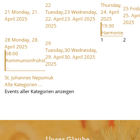
22
Thursday,
25
Frid
21
Monday, 21.
Tuesday,
23
Wednesday,
24. April
25. Apri
April 2025
22. April
23. April 2025
2025
2025
2025
19:30
Harmonie
28
Monday, 28.
1
2
29
April 2025
Tuesday,
30
Wednesday,
08:00
29. April
30. April 2025
Kommunionfrühst
2025
...
St. Johannes Nepomuk
Alle Kategorien ...
Events aller Kategorien anzeigen
Unser Glaube