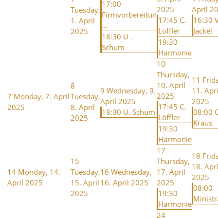
17:00
2025
April 2
Tuesday,
Firmvorbereitun
17:45 C.
16:30 V
1. April
...
Löffler
Jackel
2025
18:30 U .
19:30
Schum
Harmonie
10
Thursday,
11
Frid
10. April
8
9
Wednesday, 9.
11. Apri
2025
7
Monday, 7. April
Tuesday,
April 2025
2025
17:45 C.
2025
8. April
18:30 U. Schum
08:00 
Löffler
2025
Kraus
19:30
Harmonie
17
18
Frid
15
Thursday,
18. Apri
14
Monday, 14.
Tuesday,
16
Wednesday,
17. April
2025
April 2025
15. April
16. April 2025
2025
08:00
2025
19:30
Minist
Harmonie
24