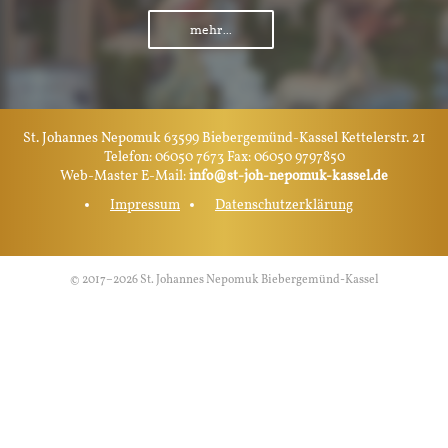
mehr...
St. Johannes Nepomuk 63599 Biebergemünd-Kassel Kettelerstr. 21
Telefon: 06050 7673 Fax: 06050 9797850
Web-Master E-Mail:
info@st-joh-nepomuk-kassel.de
Impressum
Datenschutzerklärung
© 2017–2026 St. Johannes Nepomuk Biebergemünd-Kassel