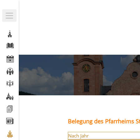
Belegung des Pfarrheims St
Nach Jahr