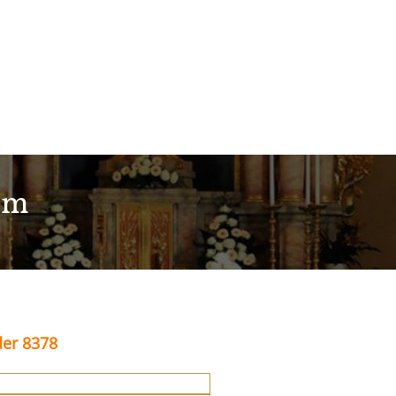
im
der 8378