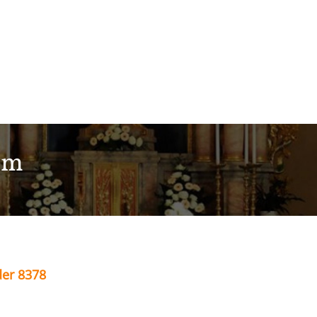
im
der 8378