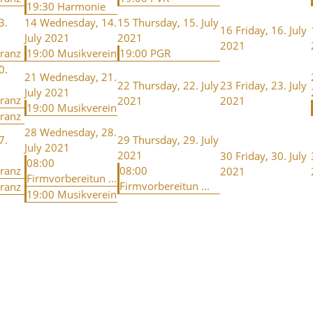
19:30 Harmonie
3.
14
Wednesday, 14.
15
Thursday, 15. July
16
Friday, 16. July
July 2021
2021
2021
kranz
19:00 Musikverein
19:00 PGR
0.
21
Wednesday, 21.
22
Thursday, 22. July
23
Friday, 23. July
July 2021
kranz
2021
2021
19:00 Musikverein
kranz
28
Wednesday, 28.
7.
29
Thursday, 29. July
July 2021
2021
30
Friday, 30. July
08:00
kranz
08:00
2021
Firmvorbereitun ...
Firmvorbereitun ...
kranz
19:00 Musikverein