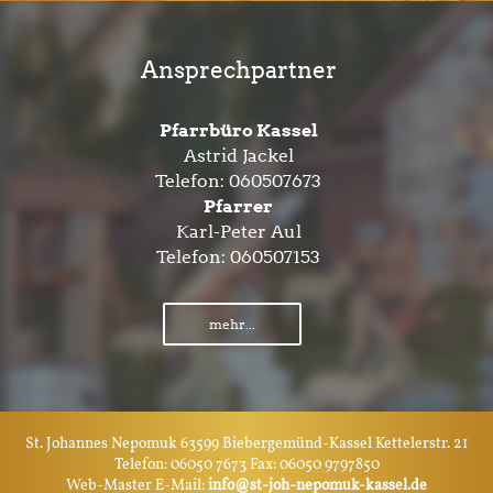
Ansprechpartner
Pfarrbüro Kassel
Astrid Jackel
Telefon:
060507673
Pfarrer
Karl-Peter Aul
Telefon:
060507153
mehr...
St. Johannes Nepomuk 63599 Biebergemünd-Kassel Kettelerstr. 21
Telefon: 06050 7673 Fax: 06050 9797850
Web-Master E-Mail:
info@st-joh-nepomuk-kassel.de