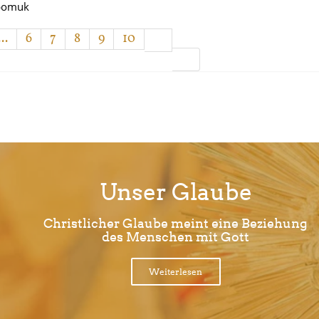
epomuk
...
6
7
8
9
10
Unser Glaube
Christlicher Glaube meint eine Beziehung
des Menschen mit Gott
Weiterlesen