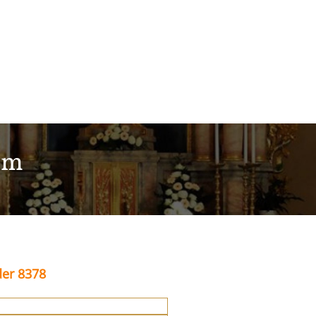
im
der 8378