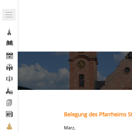
Belegung des Pfarrheims St
März,