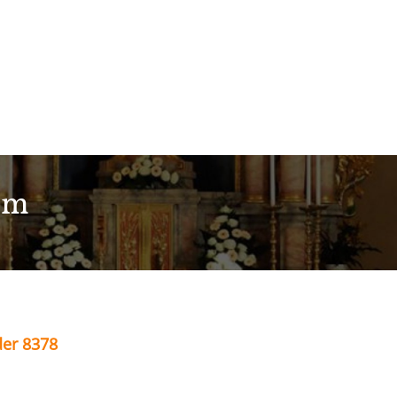
im
der 8378