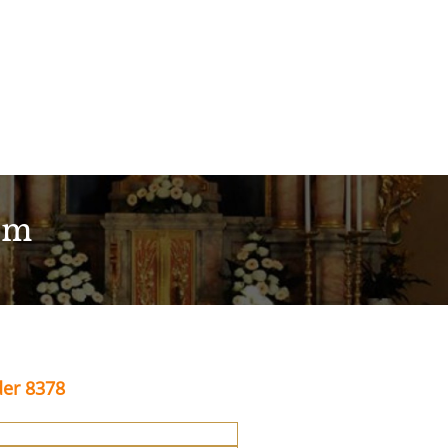
im
der 8378