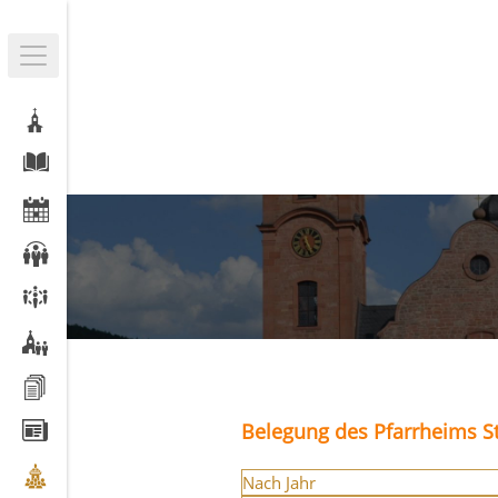
Belegung des Pfarrheims St
Nach Jahr