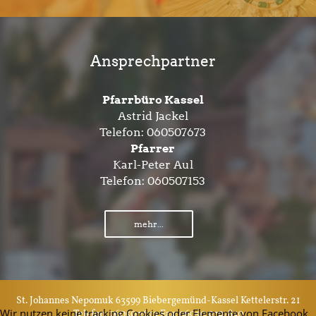
Ansprechpartner
Pfarrbüro Kassel
Astrid Jackel
Telefon:
060507673
Pfarrer
Karl-Peter Aul
Telefon:
060507153
mehr...
St. Johannes Nepomuk 63599 Biebergemünd-Kassel Kettelerstr. 21
Wir nutzen keine tracking Cookies oder Elemente von Facebook,
Telefon: 06050 7673 Fax: 06050 9797850