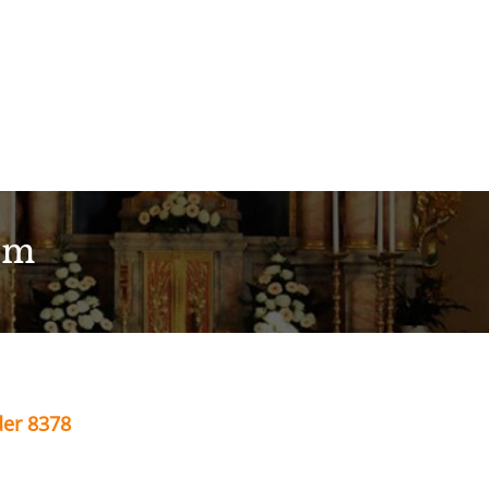
im
der 8378