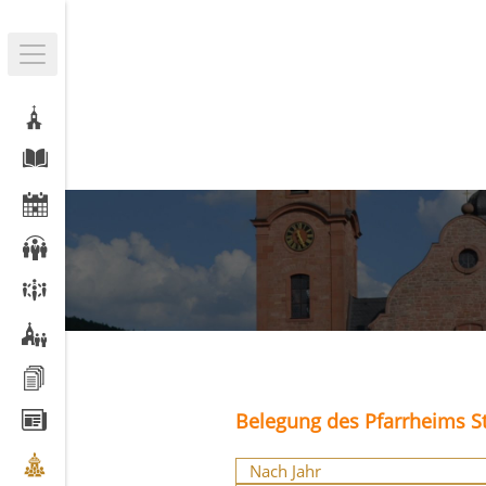
Belegung des Pfarrheims St
Nach Jahr