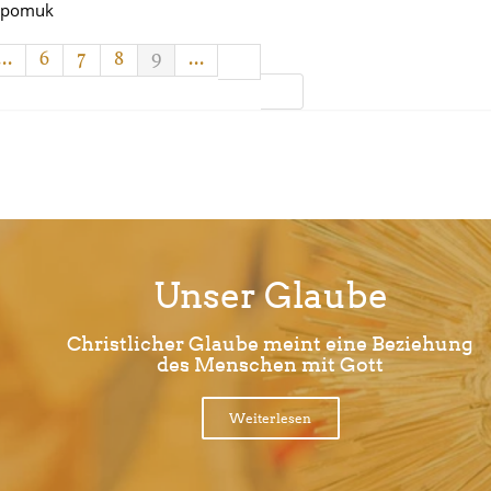
Nepomuk
...
6
7
8
9
...
Unser Glaube
Christlicher Glaube meint eine Beziehung
des Menschen mit Gott
Weiterlesen