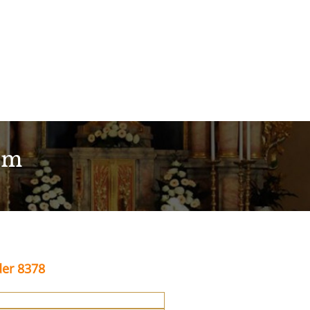
im
der 8378