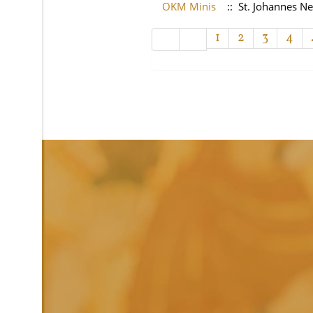
OKM Minis
:: St. Johannes 
Limite der Paginierungsliste
1
2
3
4