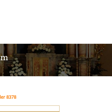
im
der 8378