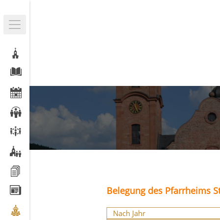
Belegung des Pfarrheims St
Nach Jahr