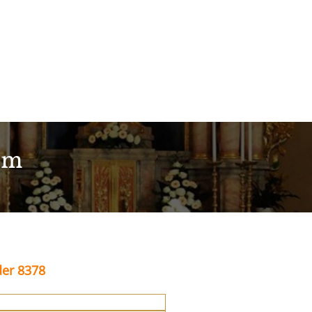
im
der 8378