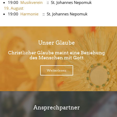
19:00
Musikverein
:: St. Johannes Nepomuk
19. August
19:00
Harmonie
:: St. Johannes Nepomuk
Unser Glaube
Christlicher Glaube meint eine Beziehung
des Menschen mit Gott
Weiterlesen
Ansprechpartner