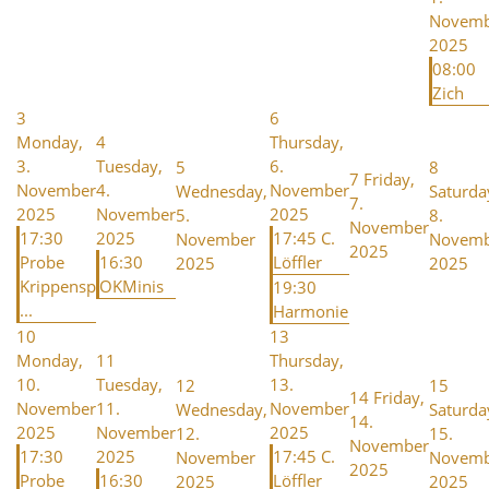
Novemb
2025
08:00
Zich
3
6
Monday,
4
Thursday,
3.
Tuesday,
6.
5
8
7
Friday,
November
4.
November
Wednesday,
Saturda
7.
2025
November
2025
5.
8.
November
17:30
2025
17:45 C.
November
Novemb
2025
Probe
16:30
Löffler
2025
2025
Krippensp
OKMinis
19:30
...
Harmonie
10
13
Monday,
11
Thursday,
10.
Tuesday,
13.
12
15
14
Friday,
November
11.
November
Wednesday,
Saturda
14.
2025
November
2025
12.
15.
November
17:30
2025
17:45 C.
November
Novemb
2025
Probe
16:30
Löffler
2025
2025