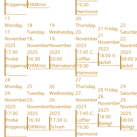
Krippensp
OKMinis
19:30
...
Harmonie
17
20
Monday,
18
19
Thursday,
22
21
Friday,
17.
Tuesday,
Wednesday,
20.
Saturda
21.
November
18.
19.
November
22.
November
2025
November
November
2025
Novemb
2025
17:30
2025
2025
17:45 C.
2025
18:00 V.
Probe
16:30
20:00
Löffler
08:00 V
Jackel
Krippensp
OKMinis
Elternabend
Jackel
19:30
...
Harmonie
24
27
Monday,
25
26
Thursday,
29
28
Friday,
24.
Tuesday,
Wednesday,
27.
Saturda
28.
November
25.
26.
November
29.
November
2025
November
November
2025
Novemb
2025
17:30
2025
2025
17:45 C.
2025
18:00
Probe
16:30
17:30 U.
Löffler
08:00
Belegt
Krippensp
OKMinis
Schum
Belegt
19:30
...
Harmonie