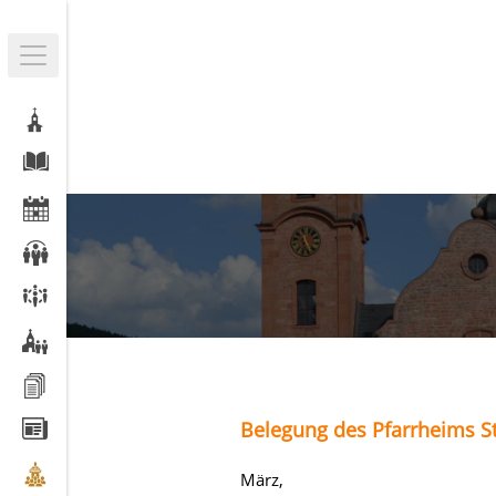
Belegung des Pfarrheims St
März,