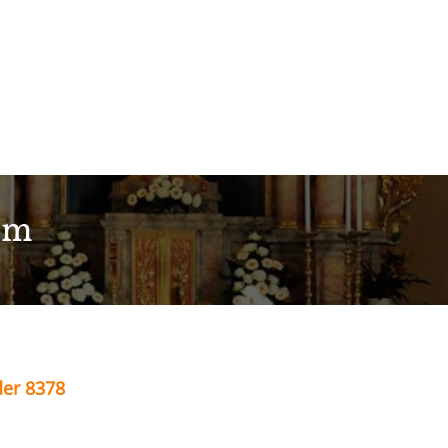
im
der 8378