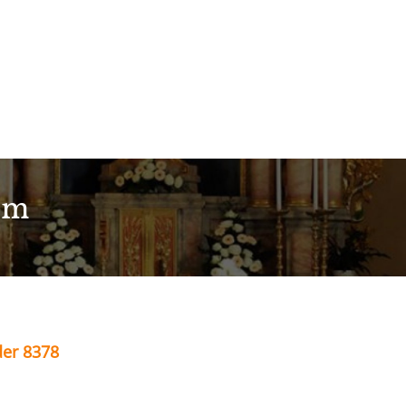
im
der 8378