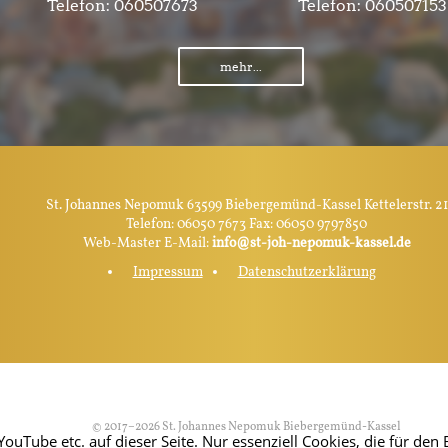
Telefon:
060507673
Telefon:
060507153
mehr...
St. Johannes Nepomuk 63599 Biebergemünd-Kassel Kettelerstr. 21
Telefon: 06050 7673 Fax: 06050 9797850
Web-Master E-Mail:
info@st-joh-nepomuk-kassel.de
Impressum
Datenschutzerklärung
© 2017–2026 St. Johannes Nepomuk Biebergemünd-Kassel
Tube etc. auf dieser Seite. Nur essenziell Cookies, die für den B