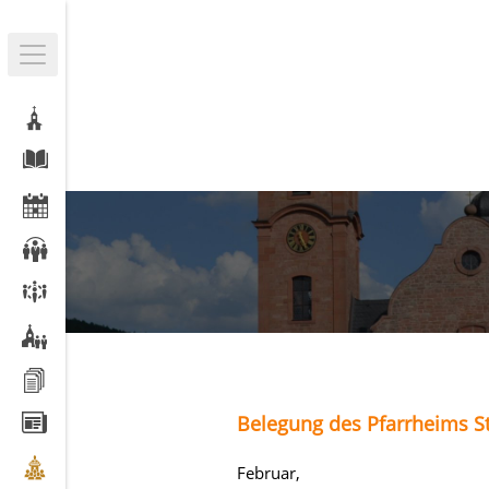
Belegung des Pfarrheims St
Februar,