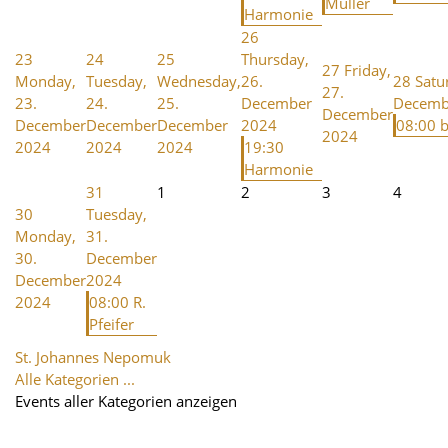
Müller
Harmonie
26
23
24
25
Thursday,
27
Friday,
Monday,
Tuesday,
Wednesday,
26.
28
Satu
27.
23.
24.
25.
December
Decemb
December
December
December
December
2024
08:00 b
2024
2024
2024
2024
19:30
Harmonie
31
1
2
3
4
30
Tuesday,
Monday,
31.
30.
December
December
2024
2024
08:00 R.
Pfeifer
St. Johannes Nepomuk
Alle Kategorien ...
Events aller Kategorien anzeigen