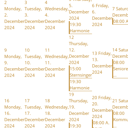
2
3
4
5.
6
Friday,
Monday,
Tuesday,
Wednesday,
7
Saturd
December
6.
2.
3.
4.
Decemb
2024
December
December
December
December
08:00 A
19:30
2024
2024
2024
2024
Harmonie
12
Thursday,
12.
14
Satu
9
10
11
13
Friday,
December
Decemb
Monday,
Tuesday,
Wednesday,
13.
2024
08:00
9.
10.
11.
December
15:00
Senior
December
December
December
2024
Sternsinger
...
2024
2024
2024
19:30
Harmonie
19
20
Friday,
16
17
18
Thursday,
21
Satu
20.
Monday,
Tuesday,
Wednesday,
19.
Decemb
December
16.
17.
18.
December
08:00
2024
December
December
December
2024
Kommu
08:00 A.
2024
2024
2024
19:30
...