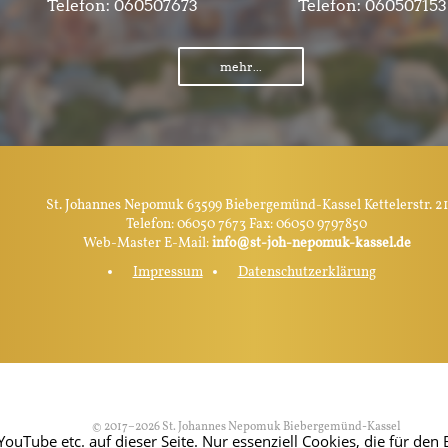
Telefon:
060507673
Telefon:
060507153
mehr...
St. Johannes Nepomuk 63599 Biebergemünd-Kassel Kettelerstr. 21
Telefon: 06050 7673 Fax: 06050 9797850
Web-Master E-Mail:
info@st-joh-nepomuk-kassel.de
Impressum
Datenschutzerklärung
© 2017–2026 St. Johannes Nepomuk Biebergemünd-Kassel
Tube etc. auf dieser Seite. Nur essenziell Cookies, die für den B