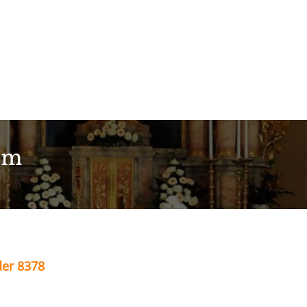
im
der 8378