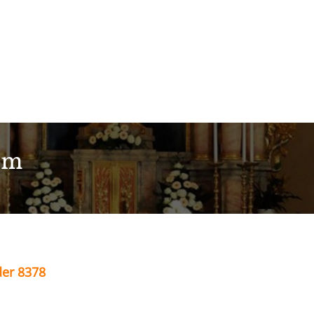
im
der 8378