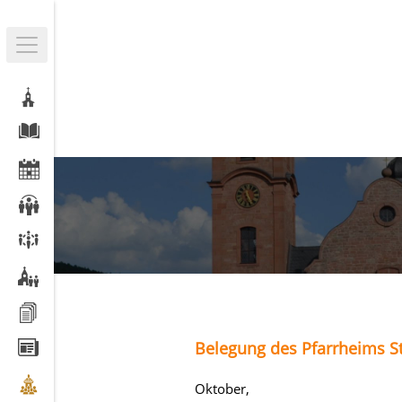
Belegung des Pfarrheims St
Oktober,