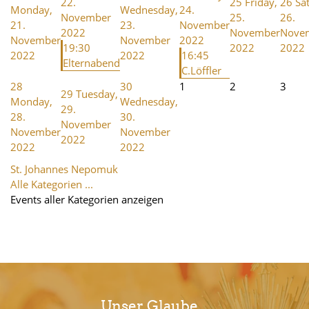
22.
25
Friday,
26
Sa
Monday,
Wednesday,
24.
November
25.
26.
21.
23.
November
2022
November
Nove
November
November
2022
19:30
2022
2022
2022
2022
16:45
Elternabend
C.Löffler
28
30
1
2
3
29
Tuesday,
Monday,
Wednesday,
29.
28.
30.
November
November
November
2022
2022
2022
St. Johannes Nepomuk
Alle Kategorien ...
Events aller Kategorien anzeigen
Unser Glaube