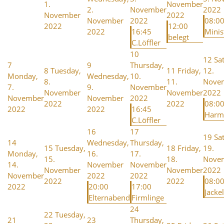
1.
November
2.
November
2022
November
2022
November
2022
08:0
2022
12:00
2022
16:45
Minis
belegt
C.Löffler
10
12
Sa
7
9
Thursday,
8
Tuesday,
11
Friday,
12.
Monday,
Wednesday,
10.
8.
11.
Nove
7.
9.
November
November
November
2022
November
November
2022
2022
2022
08:0
2022
2022
16:45
Harm
C.Löffler
16
17
19
Sa
14
Wednesday,
Thursday,
15
Tuesday,
18
Friday,
19.
Monday,
16.
17.
15.
18.
Nove
14.
November
November
November
November
2022
November
2022
2022
2022
2022
08:00
2022
20:00
17:00
Jackel
Elternabend
Firmlinge
24
22
Tuesday,
21
23
Thursday,