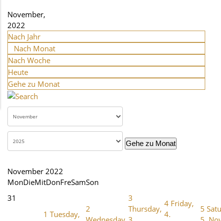
November,
2022
Nach Jahr
Nach Monat
Nach Woche
Heute
Gehe zu Monat
Gehe zu Monat
November 2022
Mon
Die
Mit
Don
Fre
Sam
Son
31
3
4
Friday,
2
Thursday,
5
Satu
1
Tuesday,
4.
Wednesday,
3.
5. No