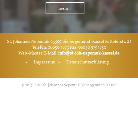
mehr...
St. Johannes Nepomuk 63599 Biebergemünd-Kassel Kettelerstr. 21
Telefon: 06050 7673 Fax: 06050 9797850
Web-Master E-Mail:
info@st-joh-nepomuk-kassel.de
Impressum
Datenschutzerklärung
© 2017–2026 St. Johannes Nepomuk Biebergemünd-Kassel