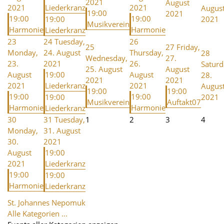
2021
August
2021
Liederkranz
2021
Augus
19:00
2021
19:00
19:00
19:00
2021
Musikverein
Harmonie
Harmonie
Liederkranz
23
24
Tuesday,
26
25
27
Friday,
Monday,
24. August
Thursday,
28
Wednesday,
27.
23.
2021
26.
Saturd
25. August
August
August
19:00
August
28.
2021
2021
2021
Liederkranz
2021
Augus
19:00
19:00
19:00
19:00
19:00
2021
Musikverein
Auftakt07
Harmonie
Harmonie
Liederkranz
30
31
Tuesday,
1
2
3
4
Monday,
31. August
30.
2021
August
19:00
2021
Liederkranz
19:00
19:00
Harmonie
Liederkranz
St. Johannes Nepomuk
Alle Kategorien ...