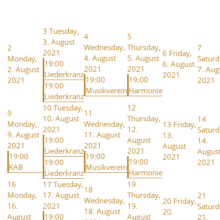
3
Tuesday,
4
5
3. August
Wednesday,
Thursday,
2
7
2021
6
Friday,
4. August
5. August
Monday,
Saturd
19:00
6. August
2021
2021
2. August
7. Aug
Liederkranz
2021
19:00
19:00
2021
2021
19:00
Musikverein
Harmonie
Liederkranz
10
Tuesday,
12
9
11
10. August
Thursday,
14
Monday,
Wednesday,
13
Friday,
2021
12.
Saturd
9. August
11. August
13.
19:00
August
14.
2021
2021
August
Liederkranz
2021
Augus
19:00
19:00
2021
19:00
19:00
2021
KAB
Musikverein
Harmonie
Liederkranz
16
17
Tuesday,
19
18
Monday,
17. August
Thursday,
21
Wednesday,
20
Friday,
16.
2021
19.
Saturd
18. August
20.
August
19:00
August
21.