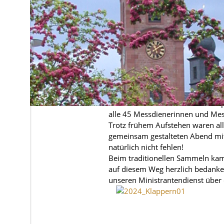
30. März 2024
Erfolgreiches Klappern an den Kart
Auch in diesem Jahr übernahmen 
bis zur Osternacht die Aufgabe d
sechs, mittags um zwölf sowie a
Weiterhin luden sie mit ihren Kl
alle 45 Messdienerinnen und Mess
Trotz frühem Aufstehen waren al
gemeinsam gestalteten Abend mit
natürlich nicht fehlen!
Beim traditionellen Sammeln kam
auf diesem Weg herzlich bedanken:
unseren Ministrantendienst über 