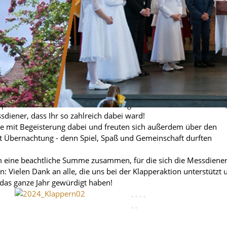
agen in Kassel!...
die Klapperkinder (Messdiener und Messdienerinnen) von Karfre
er in dieser Zeit schweigenden Kirchenglocken. Morgens früh um
bends um achtzehn Uhr erinnerten sie an das Angelus-Gebet.
appern zu den Gottesdiensten ein. Ein großes Dankeschön an Euch
diener, dass Ihr so zahlreich dabei ward!
le mit Begeisterung dabei und freuten sich außerdem über den
 Übernachtung - denn Spiel, Spaß und Gemeinschaft durften
 eine beachtliche Summe zusammen, für die sich die Messdiene
 Vielen Dank an alle, die uns bei der Klapperaktion unterstützt 
das ganze Jahr gewürdigt haben!