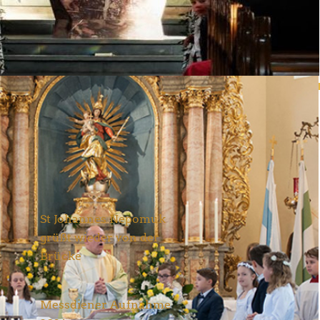
Neueste Nachrichten
St Johannes Nepomuk
grüßt wieder von der
Brücke
Aktuelles
28. Juni 2026
Messdiener Aufnahme