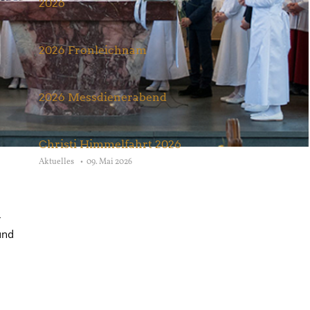
2026
Aktuelles
27. Juni 2026
2026 Fronleichnam
Aktuelles
07. Juni 2026
itag
2026 Messdienerabend
Aktuelles
22. Mai 2026
,
Christi Himmelfahrt 2026
Aktuelles
09. Mai 2026
r
und