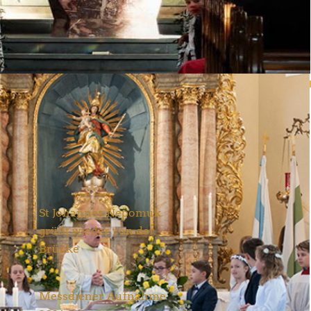
Neueste Nachrichten
St Johannes Nepomuk
grüßt wieder von der
Brücke
Aktuelles
28. Juni 2026
Messdiener Aufnahme