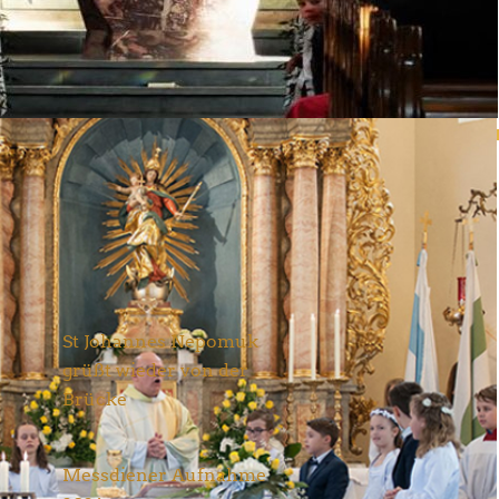
Neueste Nachrichten
St Johannes Nepomuk
grüßt wieder von der
Brücke
Aktuelles
28. Juni 2026
Messdiener Aufnahme