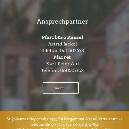
Ansprechpartner
Pfarrbüro Kassel
Astrid Jackel
Telefon:
060507673
Pfarrer
Karl-Peter Aul
Telefon:
060507153
mehr...
St. Johannes Nepomuk 63599 Biebergemünd-Kassel Kettelerstr. 21
Telefon: 06050 7673 Fax: 06050 9797850