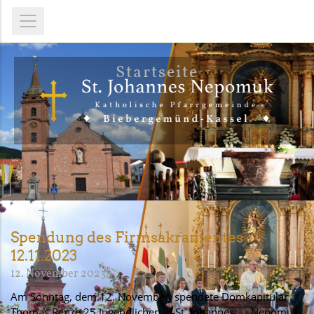
Startseite
Spendung des Firmsakramentes
12.11.2023
12. November 2023
Am Sonntag, dem 12. November, spendete Domkapitular
Thomas Renze 25 Jugendlichen in St. Johannes Nepomuk