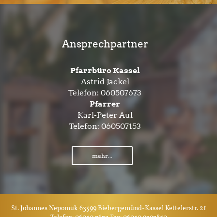
Ansprechpartner
Pfarrbüro Kassel
Astrid Jackel
Telefon:
060507673
Pfarrer
Karl-Peter Aul
Telefon:
060507153
mehr...
St. Johannes Nepomuk 63599 Biebergemünd-Kassel Kettelerstr. 21