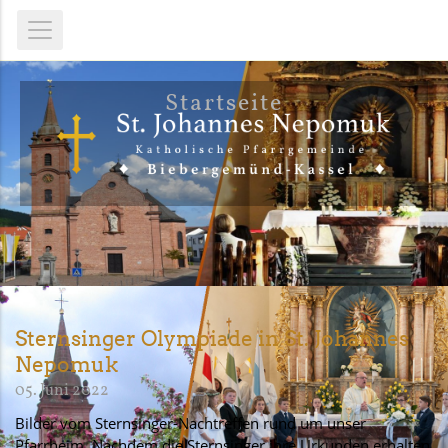
Startseite
Sternsinger Olympiade in St. Johannes
Nepomuk
05. Juni 2022
Bilder vom Sternsinger-Nachtreffen rund um unser
Pfarrheim. Nachdem die Sternsinger ihre Urkunden erhalten