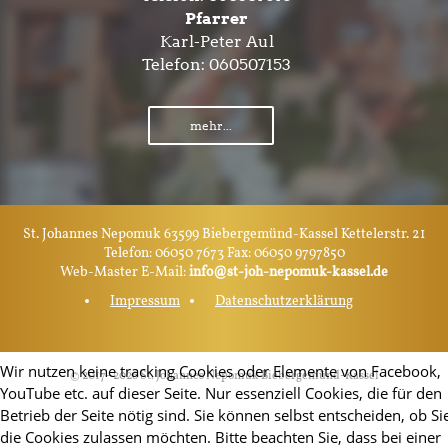
Pfarrer
Karl-Peter Aul
Telefon:
060507153
mehr...
St. Johannes Nepomuk 63599 Biebergemünd-Kassel Kettelerstr. 21
Telefon: 06050 7673 Fax: 06050 9797850
Web-Master E-Mail:
info@st-joh-nepomuk-kassel.de
Impressum
Datenschutzerklärung
Wir nutzen keine tracking Cookies oder Elemente von Facebook,
© 2017–2026 St. Johannes Nepomuk Biebergemünd-Kassel
YouTube etc. auf dieser Seite. Nur essenziell Cookies, die für den
Betrieb der Seite nötig sind. Sie können selbst entscheiden, ob Si
die Cookies zulassen möchten. Bitte beachten Sie, dass bei einer