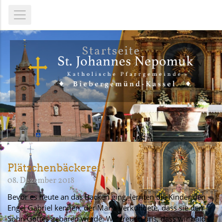
Startseite
Plätzchenbäckerei
08. Dezember 2018
Bevor es heute an das Backen ging, lernten die Kinder den
Engel Gabriel kennen, der Maria verkündete, dass sie den
Sohn Gottes gebären werde. Wir freuen uns, dass wir bald