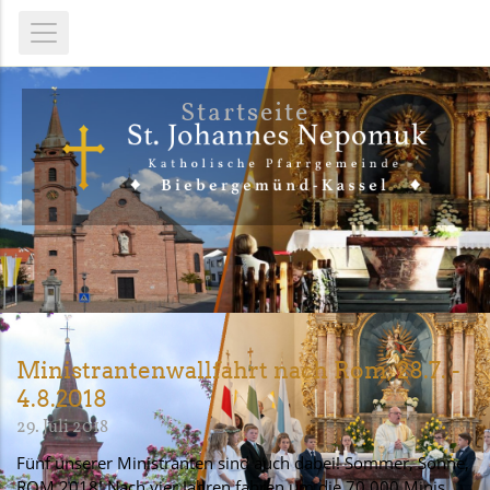
Startseite
Ministrantenwallfahrt nach Rom, 28.7. -
4.8.2018
29. Juli 2018
Fünf unserer Ministranten sind auch dabei! Sommer, Sonne,
ROM 2018! Nach vier Jahren fahren um die 70.000 Minis