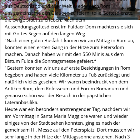
aus Deutschland und aller Welt wieder nach Rom,
um gemeinsame den Glauben zu feiern, tolle Gottesdienste,
die ewige Stadt zu erleben. Nach dem
Aussendungsgottesdienst im Fuldaer Dom machten sie sich
mit Gottes Segen auf den langen Weg.
"Nach einer guten Busfahrt kamen wir am Mittag in Rom an,
konnten einen ersten Gang in der Hitze zum Petersdom
machen. Danach haben wir mit den 550 Minis aus dem
Bistum Fulda die Sonntagsmesse gefeiert.“
"Gestern konnten wir uns auf erste Besichtigungen in Rom
begeben und haben viele Kilometer zu Fuß zurücklegt und
natürlich vieles gesehen. Wir waren beeindruckt von dem
Antiken Rom, dem Kolosseum und Forum Romanum und
genauso schön war der Besuch in der päpstlichen
Lateranbasilika.
Heute war ein besonders anstrengender Tag, nachdem wir
am Vormittag in Santa Maria Maggiore waren und wieder
einiges von der Stadt sehen konnten, ging es nach der
gemeinsam Hl. Messe auf den Petersplatz. Dort mussten wir
sehr lange in der Hitze der Mittagssonne anstehen. Nach 3