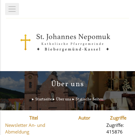
Über uns
Startseite
Über uns
Statische Seiten
Titel
Autor
Zugriffe
Newsletter An- und
Zugriffe:
Abmeldung
415876