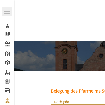
Belegung des Pfarrheims St
Nach Jahr