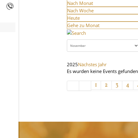
Nach Monat
Nach Woche
Heute
Gehe zu Monat
2025
Nächstes Jahr
Es wurden keine Events gefunden
Limite der Paginierungsliste
1
2
3
4