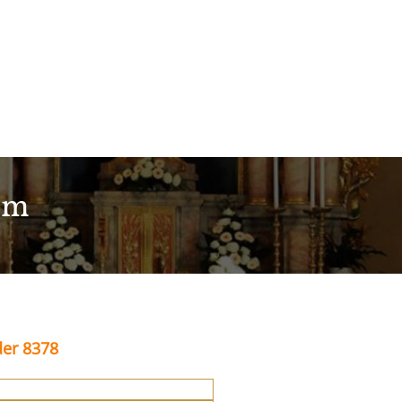
im
der 8378