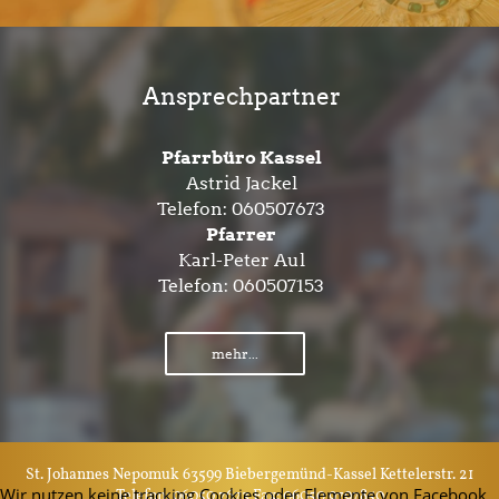
Ansprechpartner
Pfarrbüro Kassel
Astrid Jackel
Telefon:
060507673
Pfarrer
Karl-Peter Aul
Telefon:
060507153
mehr...
St. Johannes Nepomuk 63599 Biebergemünd-Kassel Kettelerstr. 21
Wir nutzen keine tracking Cookies oder Elemente von Facebook,
Telefon: 06050 7673 Fax: 06050 9797850