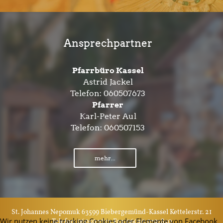
Ansprechpartner
Pfarrbüro Kassel
Astrid Jackel
Telefon:
060507673
Pfarrer
Karl-Peter Aul
Telefon:
060507153
mehr...
St. Johannes Nepomuk 63599 Biebergemünd-Kassel Kettelerstr. 21
Wir nutzen keine tracking Cookies oder Elemente von Facebook,
Telefon: 06050 7673 Fax: 06050 9797850