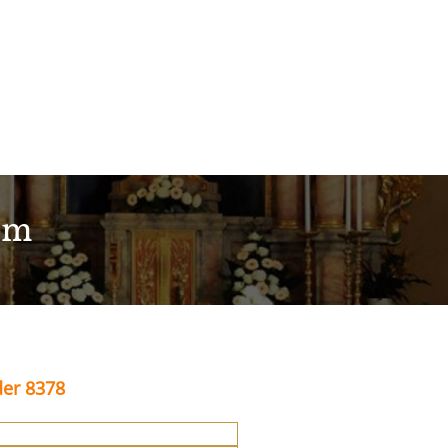
im
der 8378