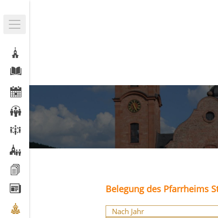
Belegung des Pfarrheims St
Nach Jahr