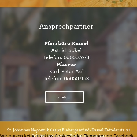
Ansprechpartner
Pfarrbüro Kassel
Astrid Jackel
Telefon:
060507673
Pfarrer
Karl-Peter Aul
Telefon:
060507153
mehr...
St. Johannes Nepomuk 63599 Biebergemünd-Kassel Kettelerstr. 21
Wir nutzen keine tracking Cookies oder Elemente von Facebook,
Telefon: 06050 7673 Fax: 06050 9797850