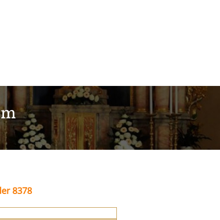
im
der 8378