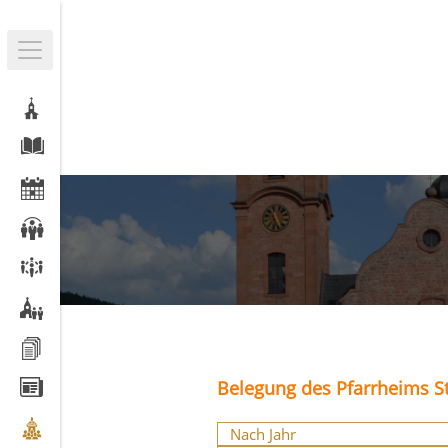
Belegung des Pfarrheims St
Nach Jahr