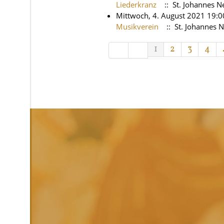
Liederkranz
:: St. Johannes 
Mittwoch, 4. August 2021 19:0
Musikverein
:: St. Johannes
Limite der Paginierungsliste
1
2
3
4