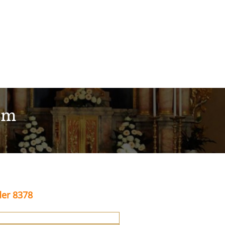
im
der 8378