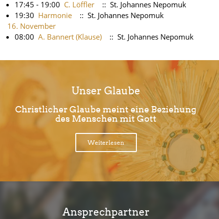
17:45 - 19:00
C. Löffler
:: St. Johannes Nepomuk
19:30
Harmonie
:: St. Johannes Nepomuk
16. November
08:00
A. Bannert (Klause)
:: St. Johannes Nepomuk
Unser Glaube
Christlicher Glaube meint eine Beziehung
des Menschen mit Gott
Weiterlesen
Ansprechpartner