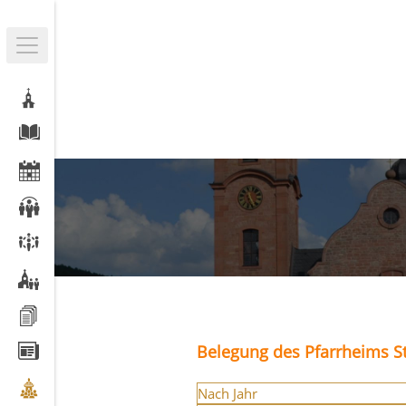
Belegung des Pfarrheims St
Nach Jahr