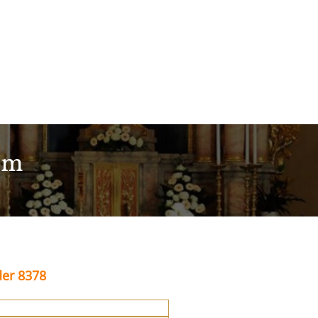
im
der 8378