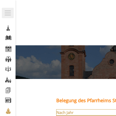
Belegung des Pfarrheims St
Nach Jahr