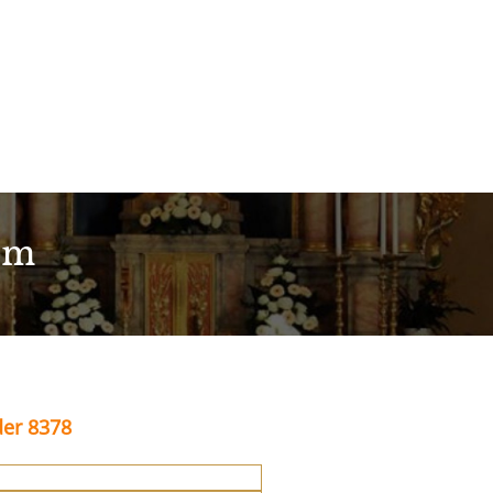
im
der 8378