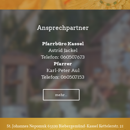
Ansprechpartner
Pfarrbüro Kassel
Astrid Jackel
Telefon:
060507673
Pfarrer
Karl-Peter Aul
Telefon:
060507153
mehr...
St. Johannes Nepomuk 63599 Biebergemünd-Kassel Kettelerstr. 21