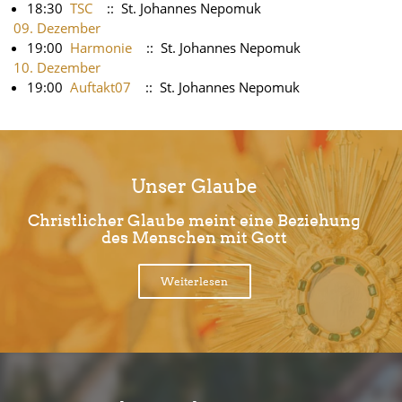
18:30
TSC
:: St. Johannes Nepomuk
09. Dezember
19:00
Harmonie
:: St. Johannes Nepomuk
10. Dezember
19:00
Auftakt07
:: St. Johannes Nepomuk
Unser Glaube
Christlicher Glaube meint eine Beziehung
des Menschen mit Gott
Weiterlesen