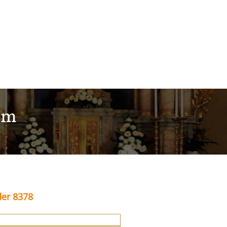
im
der 8378