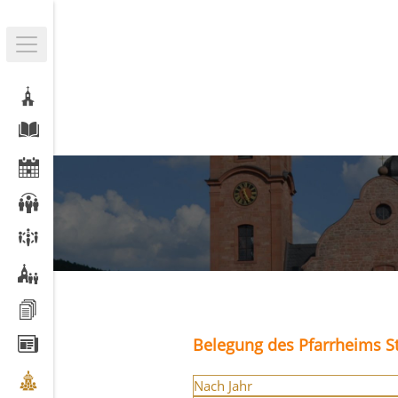
Belegung des Pfarrheims St
Nach Jahr