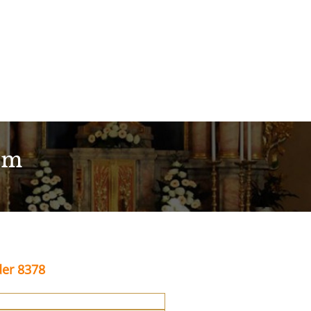
im
der 8378