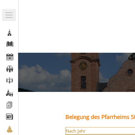
Belegung des Pfarrheims St
Nach Jahr