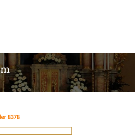
im
der 8378