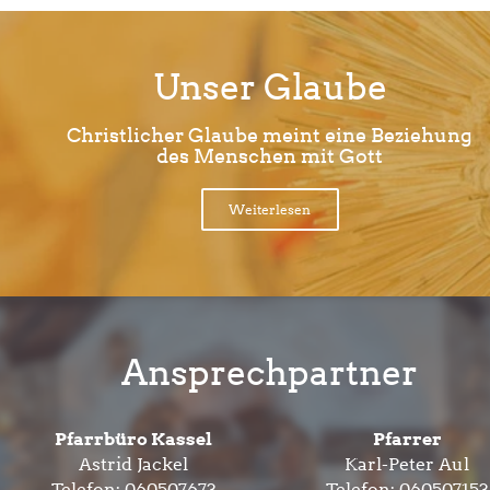
Unser Glaube
Christlicher Glaube meint eine Beziehung
des Menschen mit Gott
Weiterlesen
Ansprechpartner
Pfarrbüro Kassel
Pfarrer
Astrid Jackel
Karl-Peter Aul
Telefon:
060507673
Telefon:
060507153