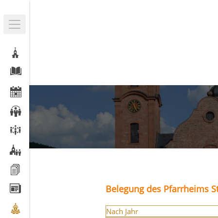
Belegung des Pfarrheims St
Nach Jahr