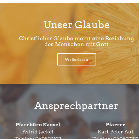
Unser Glaube
Christlicher Glaube meint eine Beziehung
des Menschen mit Gott
Weiterlesen
Ansprechpartner
Pfarrbüro Kassel
Pfarrer
Astrid Jackel
Karl-Peter Aul
Telefon:
060507673
Telefon:
060507153