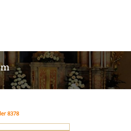
im
der 8378