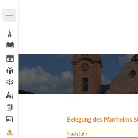
Belegung des Pfarrheims St
Nach Jahr